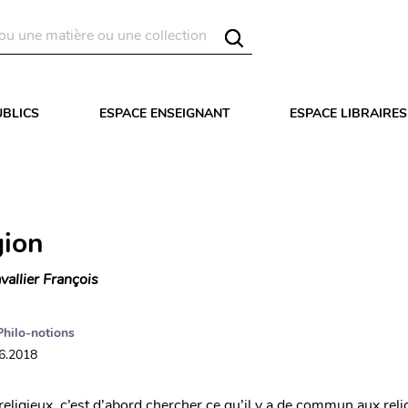
UBLICS
ESPACE ENSEIGNANT
ESPACE LIBRAIRES
gion
vallier François
Philo-notions
06.2018
 religieux, c’est d’abord chercher ce qu’il y a de commun aux relig