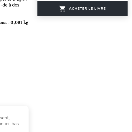
u-delà des
ACHETER LE LIVRE
oids :
0,091 kg
sent,
un ici-bas