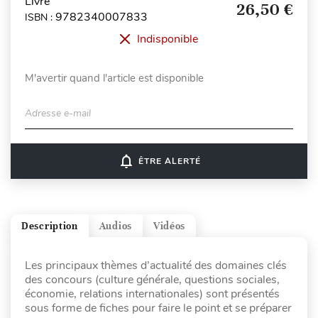
Livre
26,50 €
9782340007833
ISBN :
Indisponible
M'avertir quand l'article est disponible
Adresse e-mail
notifications_none
ÊTRE ALERTÉ
Description
Audios
Vidéos
Les principaux thèmes d’actualité des domaines clés
des concours (culture générale, questions sociales,
économie, relations internationales) sont présentés
sous forme de fiches pour faire le point et se préparer