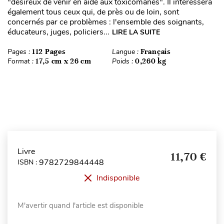
"désireux de venir en aide aux toxicomanes". Il intéressera
également tous ceux qui, de près ou de loin, sont
concernés par ce problèmes : l'ensemble des soignants,
éducateurs, juges, policiers...
LIRE LA SUITE
Pages :
112 Pages
Langue :
Français
Format :
17,5 cm x 26 cm
Poids :
0,260 kg
Livre
11,70 €
9782729844448
ISBN :
Indisponible
M'avertir quand l'article est disponible