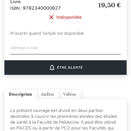
Livre
19,50 €
9782340000827
ISBN :
Indisponible
M'avertir quand l'article est disponible
Adresse e-mail
notifications_none
ÊTRE ALERTÉ
Description
Audios
Vidéos
Le présent ouvrage est divisé en deux parties
destinées à couvrir les premières années des études
de santé à la Faculté de Médecine. Il peut être utilisé
en PACES ou à partir de PC2 pour les Facultés qui