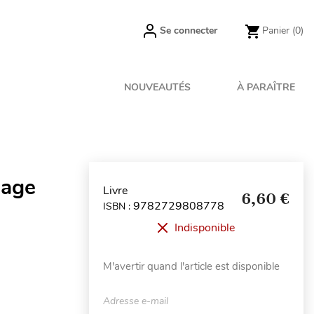
Se connecter
Panier
(0)
NOUVEAUTÉS
À PARAÎTRE
sage
Livre
6,60 €
9782729808778
ISBN :
Indisponible
M'avertir quand l'article est disponible
Adresse e-mail