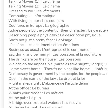
Talking Movies (1) : Le cinéma
Talking Movies (2) : Le cinéma
Dressed to kill : Les vêtements
Computing : L'informatique
With flying colour : Les couleurs
Countries in Europe : La géographie
Judge people by the content of their character : Le caractè
Describing people physically : La description physique
She's not just a pretty face : Le visage
I feel fine : Les sentiments et les émotions
Business as usual : L'entreprise et le commerce
Eat, drink, and be merry! : Les boissons et la nourriture
The drinks are on the house : Les boissons
We can do the impossible (miracles take slightly longer) : 
Home sweet home – There's no place like home : L'intérieu
Democracy is government by the people, for the people… : 
Open in the name of the law : Le droit et la loi
Might makes right : L'absence de l'article défini
At the office : Le bureau
What's your trade? : Les métiers
At the pub : Le pub
A bridge over troubled waters : Les fleuves
At the restaurant : Le restaurant