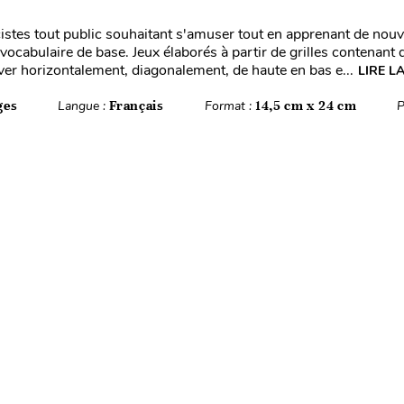
icistes tout public souhaitant s'amuser tout en apprenant de nou
 vocabulaire de base. Jeux élaborés à partir de grilles contenant
uver horizontalement, diagonalement, de haute en bas e...
LIRE L
ges
Langue :
Français
Format :
14,5 cm x 24 cm
P