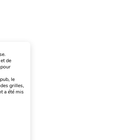
se.
 et de
 pour
pub, le
des grilles,
nt a été mis