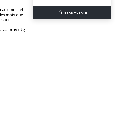
veaux mots et
notifications_none
ÊTRE ALERTÉ
 des mots que
A SUITE
oids :
0,197 kg