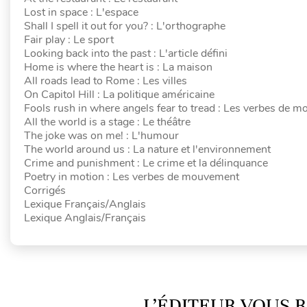
Lost in space : L'espace
Shall I spell it out for you? : L'orthographe
Fair play : Le sport
Looking back into the past : L'article défini
Home is where the heart is : La maison
All roads lead to Rome : Les villes
On Capitol Hill : La politique américaine
Fools rush in where angels fear to tread : Les verbes de 
All the world is a stage : Le théâtre
The joke was on me! : L'humour
The world around us : La nature et l'environnement
Crime and punishment : Le crime et la délinquance
Poetry in motion : Les verbes de mouvement
Corrigés
Lexique Français/Anglais
Lexique Anglais/Français
L’ÉDITEUR VOUS