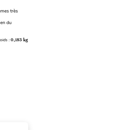
èmes très
men du
oids :
0,183 kg