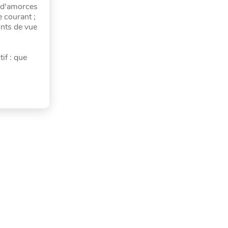
t d'amorces
e courant ;
ints de vue
if : que