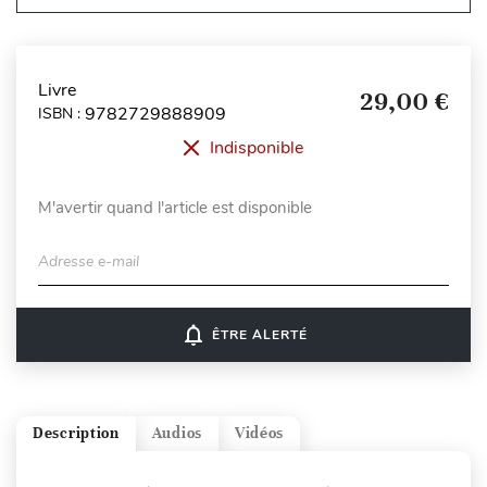
Livre
29,00 €
9782729888909
ISBN :
Indisponible
M'avertir quand l'article est disponible
Adresse e-mail
notifications_none
ÊTRE ALERTÉ
Description
Audios
Vidéos