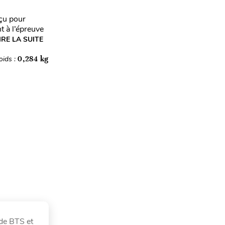
nçu pour
t à l’épreuve
IRE LA SUITE
oids :
0,284 kg
 de BTS et