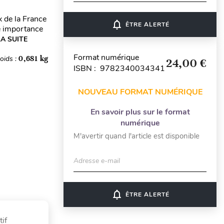
 de la France
notifications_none
ÊTRE ALERTÉ
ne importance
LA SUITE
Format numérique
oids :
0,681 kg
24,00 €
ISBN : 9782340034341
NOUVEAU FORMAT NUMÉRIQUE
En savoir plus sur le format
numérique
M'avertir quand l'article est disponible
Adresse e-mail
notifications_none
ÊTRE ALERTÉ
if