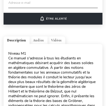
Adresse e-mail
notifications_none
ÊTRE ALERTÉ
Description
Audios
Vidéos
Niveau M1
Ce manuel s'adresse à tous les étudiants en
mathématiques désirant acquérir des bases solides
en algèbre commutative. À partir des notions
fondamentales sur les anneaux commutatifs et la
théorie des modules il conduit le lecteur jusqu'aux
deux plus beaux résultats de la géométrie algèbrique
élémentaire que sont le théorème des zéros de
Hilbert et le théorème de Bézout, que nul
mathématicien ne peut ignorer. Enfin, il présente les
éléments de la théorie des bases de Gröbner,
indispensables pour les calculs algorithmiques dans