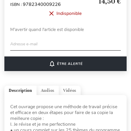
14,50 €
9782340009226
ISBN :
Indisponible
M'avertir quand l'article est disponible
Adresse e-mail
notifications_none
ÊTRE ALERTÉ
Description
Audios
Vidéos
Cet ouvrage propose une méthode de travail précise
et efficace en deux étapes pour faire de sa copie la
meilleure copie :
I. Je révise et je me perfectionne
• un cours complet sur les 25 thèmes du programme