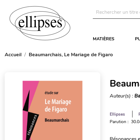
MATIÈRES
P
Accueil
Beaumarchais, Le Mariage de Figaro
Beauma
Auteur(s) :
Ba
Ellipses
Parution : 30.
Résonances es