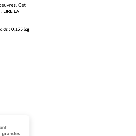
'oeuvres. Cet
.
LIRE LA
oids :
0,155 kg
ant
3 grandes