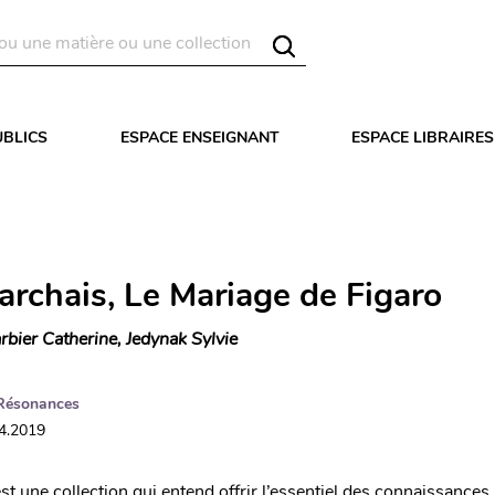
UBLICS
ESPACE ENSEIGNANT
ESPACE LIBRAIRES
rchais, Le Mariage de Figaro
rbier Catherine, Jedynak Sylvie
Résonances
04.2019
t une collection qui entend offrir l’essentiel des connaissances