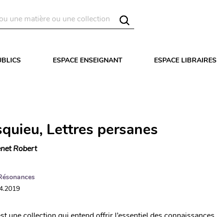
UBLICS
ESPACE ENSEIGNANT
ESPACE LIBRAIRES
quieu, Lettres persanes
net Robert
Résonances
04.2019
t une collection qui entend offrir l’essentiel des connaissances