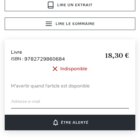
LIRE UN EXTRAIT
LIRE LE SOMMAIRE
Livre
18,30 €
9782729860684
ISBN :
Indisponible
M'avertir quand l'article est disponible
Adresse e-mail
notifications_none
ÊTRE ALERTÉ