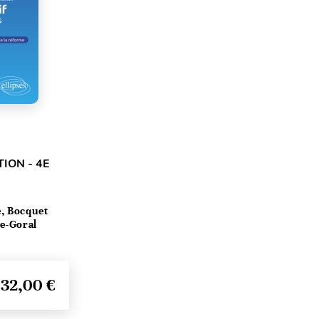
ION - 4E
, Bocquet
ce-Goral
32,00 €