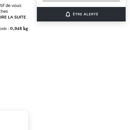
tif de vous
iches
notifications_none
ÊTRE ALERTÉ
LIRE LA SUITE
oids :
0,948 kg