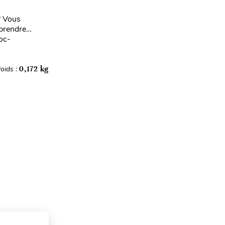
? Vous
mprendre…
oc-
oids :
0,172 kg