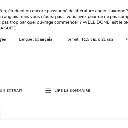
éen, étudiant ou encore passionné de littérature anglo-saxonne 
 en anglais mais vous n’osez pas… vous avez peur de ne pas co
z pas trop par quel ouvrage commencer ? WELL DONE! est le bl
LA SUITE
ges
Langue :
Français
Format :
14,5 cm x 21 cm
P
 UN EXTRAIT
LIRE LE SOMMAIRE