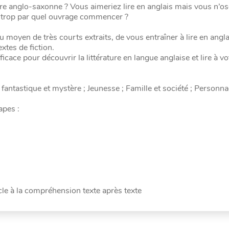
ure anglo-saxonne ? Vous aimeriez lire en anglais mais vous n’o
 trop par quel ouvrage commencer ?
au moyen de très courts extraits, de vous entraîner à lire en angl
tes de fiction.
cace pour découvrir la littérature en langue anglaise et lire à v
antastique et mystère ; Jeunesse ; Famille et société ; Personn
apes :
cle à la compréhension texte après texte