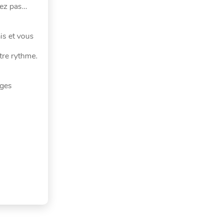
sez pas…
ais et vous
otre rythme.
ages