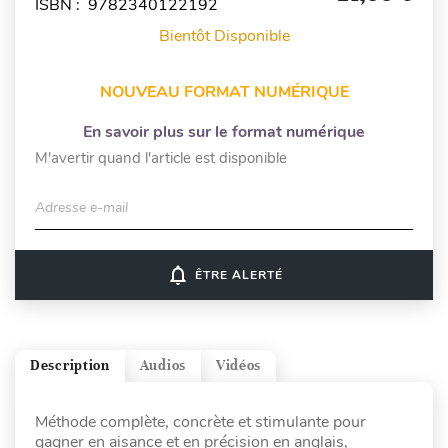
ISBN : 9782340122192
Bientôt Disponible
NOUVEAU FORMAT NUMÉRIQUE
En savoir plus sur le format numérique
M'avertir quand l'article est disponible
Adresse e-mail
notifications_none
ÊTRE ALERTÉ
Description
Audios
Vidéos
Méthode complète, concrète et stimulante pour
gagner en aisance et en précision en anglais,