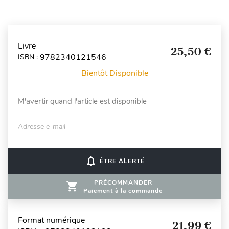
Livre
25,50 €
9782340121546
ISBN :
Bientôt Disponible
M'avertir quand l'article est disponible
Adresse e-mail
notifications_none
ÊTRE ALERTÉ
PRÉCOMMANDER
Paiement à la commande
Format numérique
21,99 €