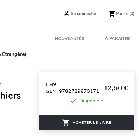
Se connecter
Panier
(0)
NOUVEAUTÉS
À PARAÎTRE
e Etrangère)
e
Livre
12,50 €
9782729870171
ISBN :
hiers
Disponible
ACHETER LE LIVRE