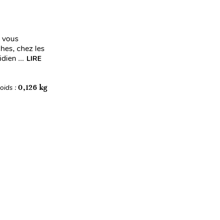
s vous
hes, chez les
dien ...
LIRE
oids :
0,126 kg