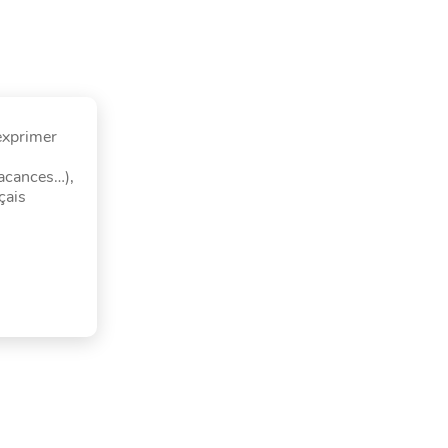
exprimer
vacances…),
çais