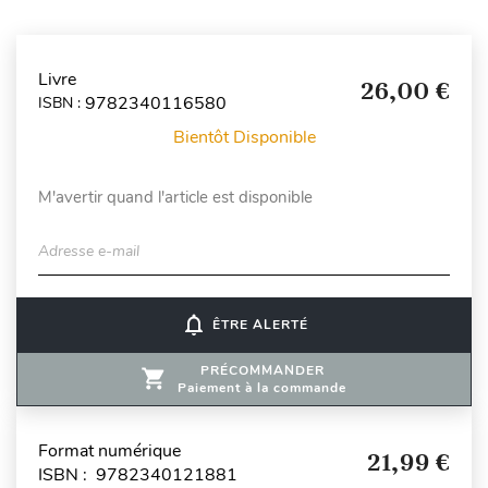
Livre
26,00 €
9782340116580
ISBN :
Bientôt Disponible
M'avertir quand l'article est disponible
Adresse e-mail
notifications_none
ÊTRE ALERTÉ
PRÉCOMMANDER
Paiement à la commande
Format numérique
21,99 €
ISBN : 9782340121881