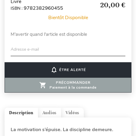
Livre
20,00 €
9782382960455
ISBN :
Bientôt Disponible
M'avertir quand l'article est disponible
Adresse e-mail
notifications_none
ÊTRE ALERTÉ
PRÉCOMMANDER
Paiement à la commande
Description
Audios
Vidéos
La motivation s’épuise. La discipline demeure.