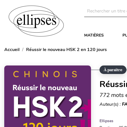
MATIÈRES
P
Accueil
Réussir le nouveau HSK 2 en 120 jours
À paraître
Réussi
772 mots e
Auteur(s) :
FA
Ellipses