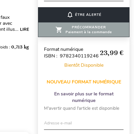
notifications_none
ÊTRE ALERTÉ
 faux
r avec
PRÉCOMMANDER
 illus...
LIRE
Paiement à la commande
oids :
0,713 kg
Format numérique
23,99 €
ISBN : 9782340119246
Bientôt Disponible
NOUVEAU FORMAT NUMÉRIQUE
En savoir plus sur le format
numérique
M'avertir quand l'article est disponible
Adresse e-mail