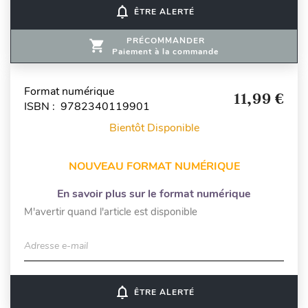
notifications_none
ÊTRE ALERTÉ
PRÉCOMMANDER
Paiement à la commande
Format numérique
11,99 €
ISBN : 9782340119901
Bientôt Disponible
NOUVEAU FORMAT NUMÉRIQUE
En savoir plus sur le format numérique
M'avertir quand l'article est disponible
Adresse e-mail
notifications_none
ÊTRE ALERTÉ