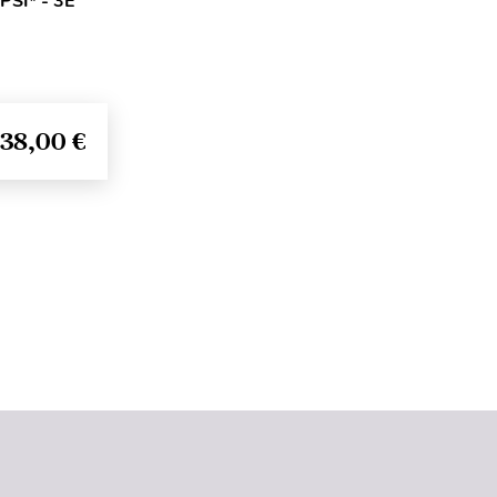
PSI* - 3E
38,00 €