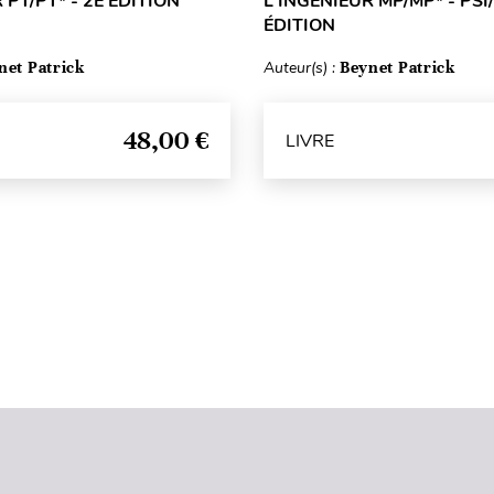
 PT/PT* - 2E ÉDITION
L'INGÉNIEUR MP/MP* - PSI/
ÉDITION
net Patrick
Auteur(s) :
Beynet Patrick
48,00 €
LIVRE
Haut de page