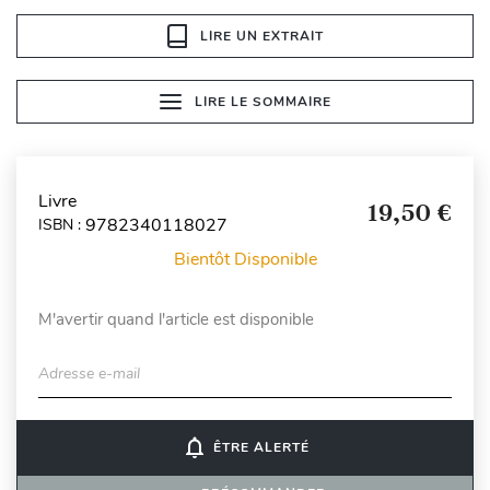
LIRE UN EXTRAIT
LIRE LE SOMMAIRE
Livre
19,50 €
9782340118027
ISBN :
Bientôt Disponible
M'avertir quand l'article est disponible
Adresse e-mail
notifications_none
ÊTRE ALERTÉ