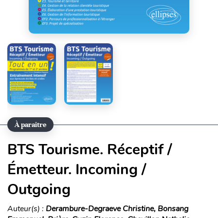
À paraître
BTS Tourisme. Réceptif /
Émetteur. Incoming /
Outgoing
Auteur(s) :
Derambure-Degraeve Christine, Bonsang