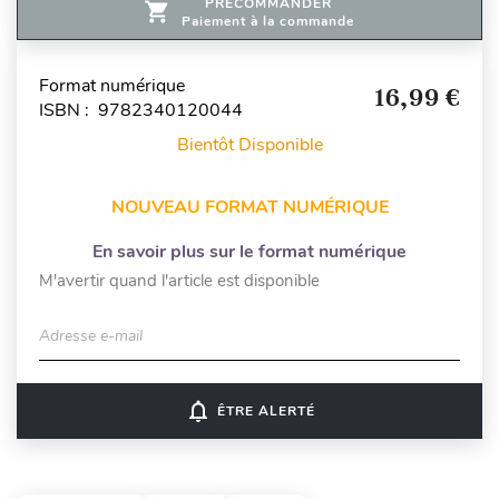
PRÉCOMMANDER
Paiement à la commande
Format numérique
16,99 €
ISBN : 9782340120044
Bientôt Disponible
NOUVEAU FORMAT NUMÉRIQUE
En savoir plus sur le format numérique
M'avertir quand l'article est disponible
Adresse e-mail
notifications_none
ÊTRE ALERTÉ