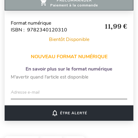
PRÉCOMMANDER
Paiement à la commande
Format numérique
11,99 €
ISBN : 9782340120310
Bientôt Disponible
NOUVEAU FORMAT NUMÉRIQUE
En savoir plus sur le format numérique
M'avertir quand l'article est disponible
Adresse e-mail
notifications_none
ÊTRE ALERTÉ