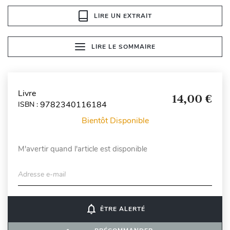
LIRE UN EXTRAIT
LIRE LE SOMMAIRE
Livre
14,00 €
9782340116184
ISBN :
Bientôt Disponible
M'avertir quand l'article est disponible
Adresse e-mail
notifications_none
ÊTRE ALERTÉ