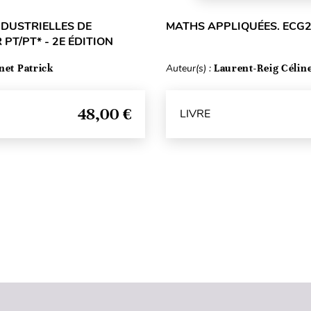
NDUSTRIELLES DE
MATHS APPLIQUÉES. ECG
 PT/PT* - 2E ÉDITION
net Patrick
Auteur(s) :
Laurent-Reig Célin
48,00 €
LIVRE
Haut de page