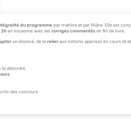
intégralité du programme
par matière et par filière. Elle est con
 2h
en moyenne avec les
corrigés commentés
en fin de livre.
rypter
un énoncé, de le
relier
aux notions apprises en cours et d
s le désordre
cours
écrits des concours