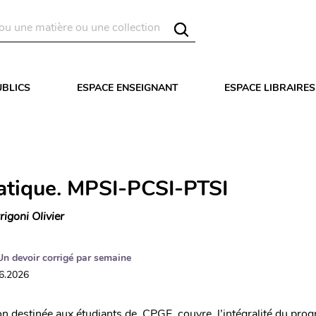
UBLICS
ESPACE ENSEIGNANT
ESPACE LIBRAIRES
atique. MPSI-PCSI-PTSI
rigoni Olivier
Un devoir corrigé par semaine
06.2026
ion destinée aux étudiants de CPGE couvre l’intégralité du pr