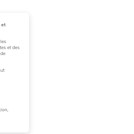
 et
les
tes et des
 de
out
tion,