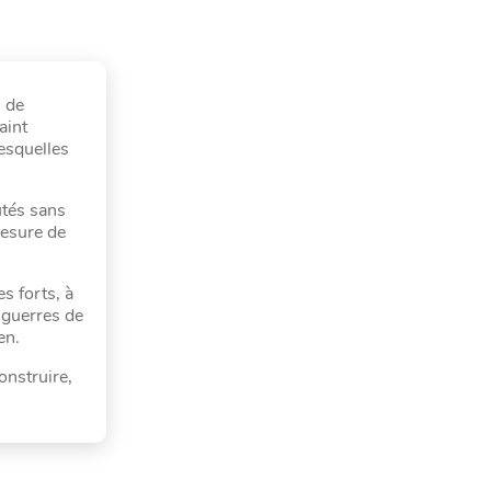
s de
aint
esquelles
utés sans
 mesure de
s forts, à
s guerres de
en.
onstruire,