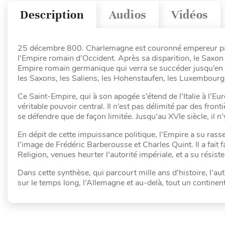
Description
Audios
Vidéos
25 décembre 800. Charlemagne est couronné empereur par le
l’Empire romain d’Occident. Après sa disparition, le Saxon O
Empire romain germanique qui verra se succéder jusqu’en 
les Saxons, les Saliens, les Hohenstaufen, les Luxembourg
Ce Saint-Empire, qui à son apogée s’étend de l’Italie à l’E
véritable pouvoir central. Il n’est pas délimité par des front
se défendre que de façon limitée. Jusqu’au XVIe siècle, il n
En dépit de cette impuissance politique, l’Empire a su ras
l’image de Frédéric Barberousse et Charles Quint. Il a fait 
Religion, venues heurter l’autorité impériale, et a su résist
Dans cette synthèse, qui parcourt mille ans d’histoire, l’a
sur le temps long, l’Allemagne et au-delà, tout un continent