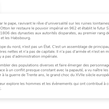
 pape, ravivant le rêve d’universalité sur les ruines lointaine
tton Ier restaure le pouvoir impérial en 962 et établit le futur S
1806 des dynasties aux autorités disparates, au premier rang d
 et les Habsbourg.
urope du nord, n’est pas un État. C’est un assemblage de principa
ières nettes et n’a pas de capitale. Il n’a pas d’armée et n’est en
’y a pas d’administration impériale.
sembler des populations diverses et faire émerger des personnage
face à un conflit presque constant avec la papauté, a vu naître le
er à la guerre de Trente ans, le grand choc du XVIIe siècle europé
uteur explore les hommes et les évènements qui ont contribué à c
.