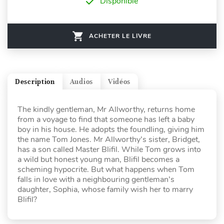
Disponible
ACHETER LE LIVRE
Description
Audios
Vidéos
The kindly gentleman, Mr Allworthy, returns home
from a voyage to find that someone has left a baby
boy in his house. He adopts the foundling, giving him
the name Tom Jones. Mr Allworthy’s sister, Bridget,
has a son called Master Blifil. While Tom grows into
a wild but honest young man, Blifil becomes a
scheming hypocrite. But what happens when Tom
falls in love with a neighbouring gentleman’s
daughter, Sophia, whose family wish her to marry
Blifil?