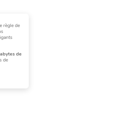
e règle de
ns
rigants
tabytes de
s de