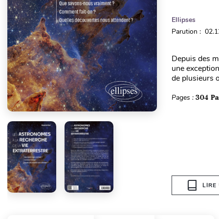
Ellipses
Parution : 02.
Depuis des mi
une exception 
de plusieurs o
Pages :
304 P
LIRE