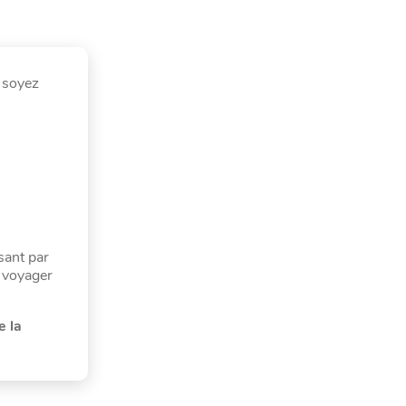
s soyez
sant par
 voyager
e la