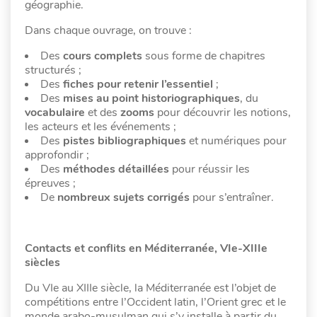
géographie.
Dans chaque ouvrage, on trouve :
Des
cours complets
sous forme de chapitres
structurés ;
Des
fiches pour retenir l’essentiel
;
Des
mises au point historiographiques
, du
vocabulaire
et des
zooms
pour découvrir les notions,
les acteurs et les événements ;
Des
pistes bibliographiques
et numériques pour
approfondir ;
Des
méthodes détaillées
pour réussir les
épreuves ;
De
nombreux sujets corrigés
pour s’entraîner.
Contacts et conflits en Méditerranée, VIe-XIIIe
siècles
Du VIe au XIIIe siècle, la Méditerranée est l’objet de
compétitions entre l’Occident latin, l’Orient grec et le
monde arabo-musulman qui s’y installe à partir du