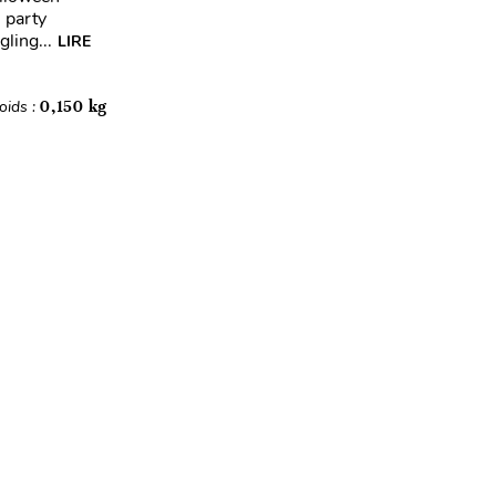
 party
ling...
LIRE
oids :
0,150 kg