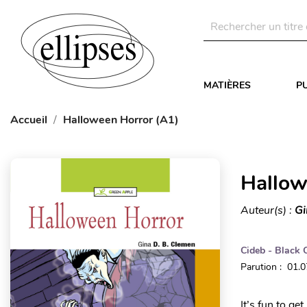
MATIÈRES
P
Accueil
Halloween Horror (A1)
Hallow
Auteur(s) :
Gi
Cideb - Black 
Parution : 01.
It’s fun to g