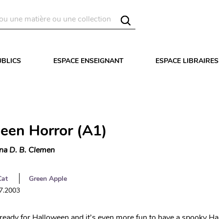
UBLICS
ESPACE ENSEIGNANT
ESPACE LIBRAIRES
een Horror (A1)
na D. B. Clemen
Cat
Green Apple
07.2003
et ready for Halloween and it’s even more fun to have a spooky H