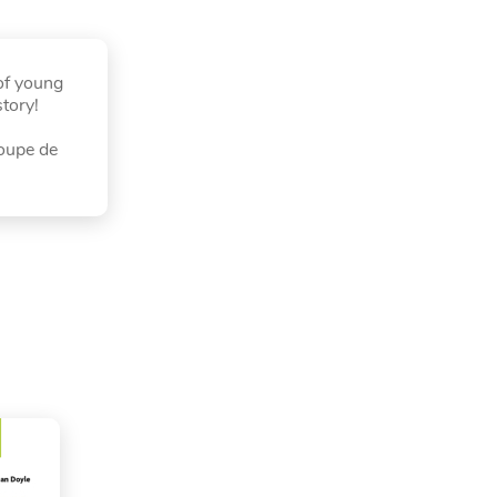
 of young
tory!
roupe de