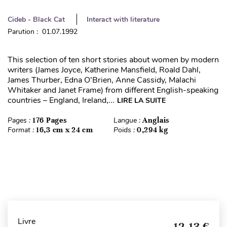
Cideb - Black Cat
Interact with literature
Parution : 01.07.1992
This selection of ten short stories about women by modern
writers (James Joyce, Katherine Mansfield, Roald Dahl,
James Thurber, Edna O’Brien, Anne Cassidy, Malachi
Whitaker and Janet Frame) from different English-speaking
countries – England, Ireland,...
LIRE LA SUITE
Pages :
176 Pages
Langue :
Anglais
Format :
16,3 cm x 24 cm
Poids :
0,294 kg
Livre
12,13 €