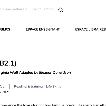
UBLICS
ESPACE ENSEIGNANT
ESPACE LIBRAIRES
(B2.1)
rginia Wolf Adapted by Eleanor Donaldson
Cat
Reading & training - Life Skills
07.2021
experience the love story of two famous poets, Elizabeth Barrett