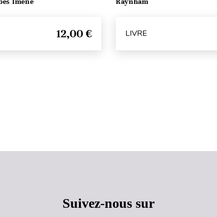
bès Imène
Raynham
12,00 €
LIVRE
Haut de page
Suivez-nous sur