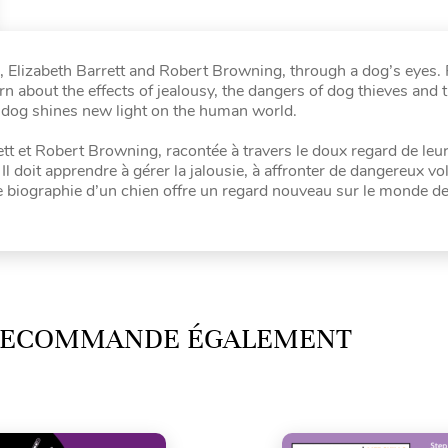
, Elizabeth Barrett and Robert Browning, through a dog’s eyes. 
rn about the effects of jealousy, the dangers of dog thieves and 
f a dog shines new light on the human world.
ett et Robert Browning, racontée à travers le doux regard de leu
Il doit apprendre à gérer la jalousie, à affronter de dangereux vo
ette biographie d’un chien offre un regard nouveau sur le monde d
 RECOMMANDE ÉGALEMENT