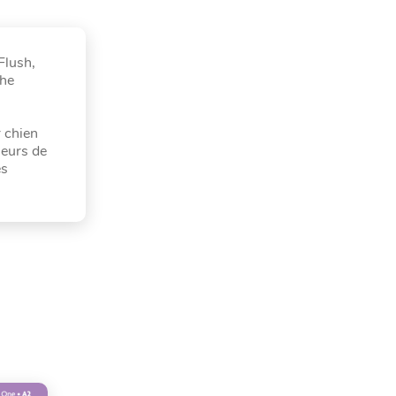
Flush,
the
r chien
leurs de
es