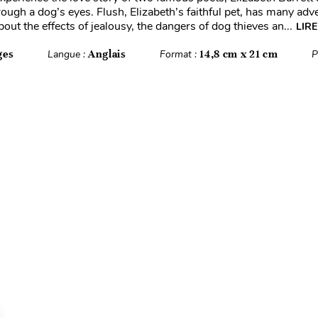
ough a dog’s eyes. Flush, Elizabeth’s faithful pet, has many adv
bout the effects of jealousy, the dangers of dog thieves an...
LIRE
ges
Langue :
Anglais
Format :
14,8 cm x 21 cm
P