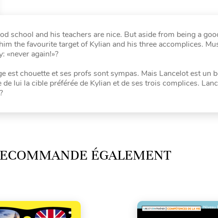
ood school and his teachers are nice. But aside from being a goo
im the favourite target of Kylian and his three accomplices. Mu
y: «never again!»?
`ge est chouette et ses profs sont sympas. Mais Lancelot est un b
e de lui la cible préférée de Kylian et de ses trois complices. Lan
?
 RECOMMANDE ÉGALEMENT