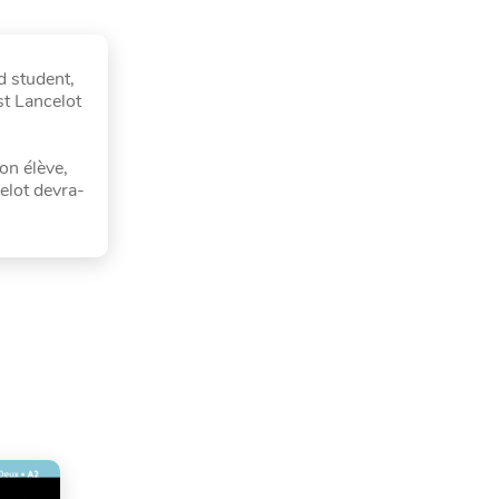
d student,
st Lancelot
on élève,
celot devra-