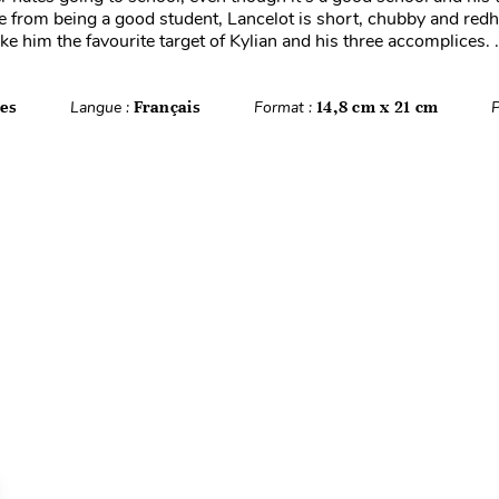
de from being a good student, Lancelot is short, chubby and red
 him the favourite target of Kylian and his three accomplices. .
es
Langue :
Français
Format :
14,8 cm x 21 cm
P