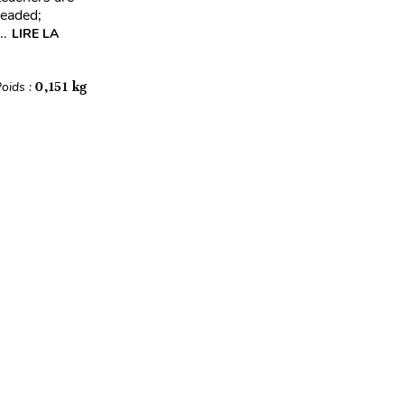
headed;
..
LIRE LA
oids :
0,151 kg