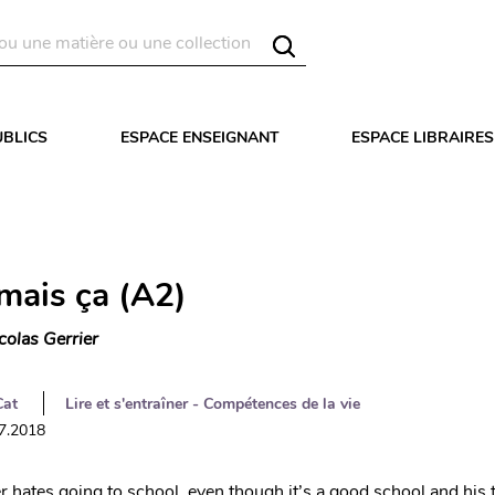
UBLICS
ESPACE ENSEIGNANT
ESPACE LIBRAIRES
amais ça (A2)
colas Gerrier
Cat
Lire et s'entraîner - Compétences de la vie
07.2018
r hates going to school, even though it’s a good school and his 