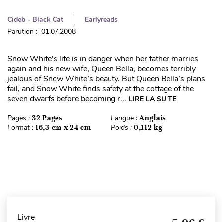
Cideb - Black Cat
Earlyreads
Parution : 01.07.2008
Snow White’s life is in danger when her father marries
again and his new wife, Queen Bella, becomes terribly
jealous of Snow White’s beauty. But Queen Bella’s plans
fail, and Snow White finds safety at the cottage of the
seven dwarfs before becoming r...
LIRE LA SUITE
Pages :
32 Pages
Langue :
Anglais
Format :
16,3 cm x 24 cm
Poids :
0,112 kg
Livre