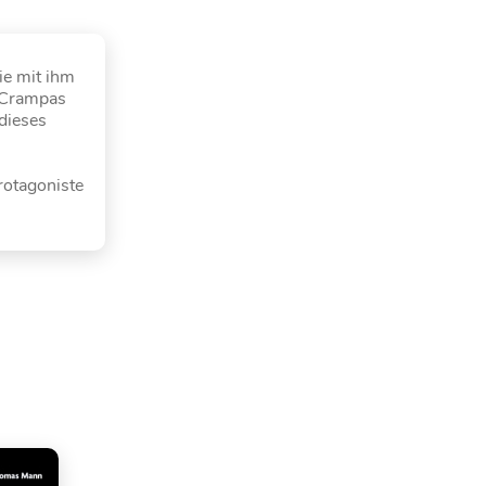
ie mit ihm
r Crampas
dieses
rotagoniste