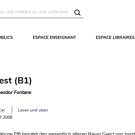
UBLICS
ESPACE ENSEIGNANT
ESPACE LIBRAIRES
iest (B1)
eodor Fontane
Cat
Lesen und uben
07.2008
hrige Effi heiratet den wesentlich älteren Baron Geert von Innst