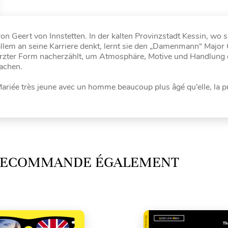
ron Geert von Innstetten. In der kalten Provinzstadt Kessin, wo s
r allem an seine Karriere denkt, lernt sie den „Damenmann“ Majo
ekürzter Form nacherzählt, um Atmosphäre, Motive und Handlung 
achen.
ariée très jeune avec un homme beaucoup plus âgé qu’elle, la p
 RECOMMANDE ÉGALEMENT