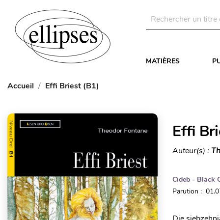
MATIÈRES
P
Accueil
Effi Briest (B1)
Effi Br
Auteur(s) :
Th
Cideb - Black 
Parution : 01.
Die siebzehnjä