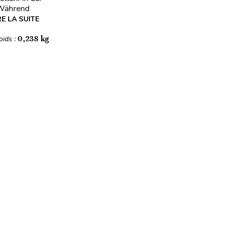
. Während
RE LA SUITE
oids :
0,238 kg