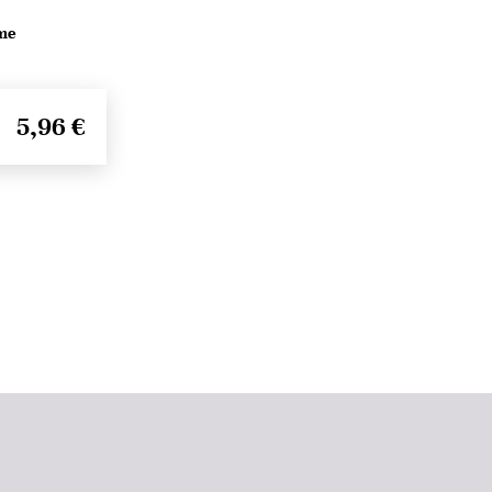
me
5,96 €