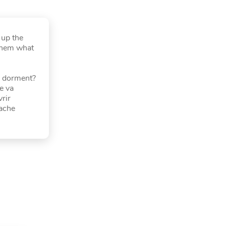
 up the
 them what
es dorment?
e va
vrir
cache