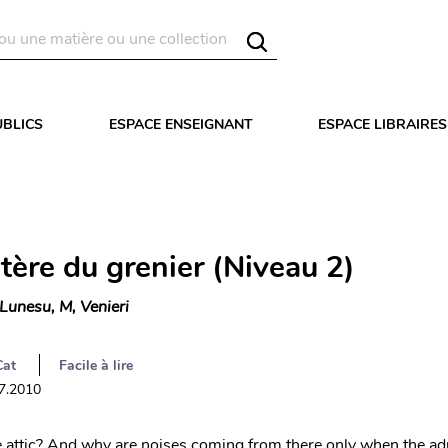
UBLICS
ESPACE ENSEIGNANT
ESPACE LIBRAIRES
tère du grenier (Niveau 2)
Lunesu, M, Venieri
Cat
Facile à lire
07.2010
e attic? And why are noises coming from there only when the adu