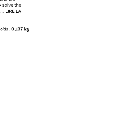
o solve the
..
LIRE LA
oids :
0,137 kg