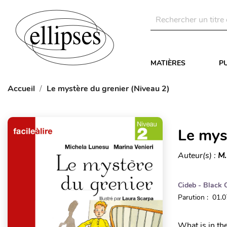
MATIÈRES
P
Accueil
Le mystère du grenier (Niveau 2)
Le mys
Auteur(s) :
M.
Cideb - Black 
Parution : 01.
What is in th