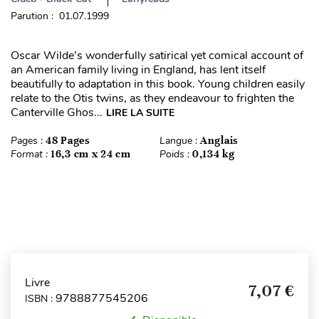
Parution : 01.07.1999
Oscar Wilde’s wonderfully satirical yet comical account of
an American family living in England, has lent itself
beautifully to adaptation in this book. Young children easily
relate to the Otis twins, as they endeavour to frighten the
Canterville Ghos...
LIRE LA SUITE
Pages :
48 Pages
Langue :
Anglais
Format :
16,3 cm x 24 cm
Poids :
0,134 kg
Livre
7,07 €
9788877545206
ISBN :