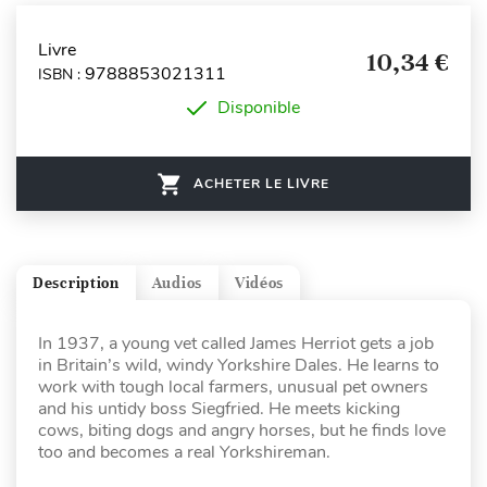
Livre
10,34 €
9788853021311
ISBN :
Disponible
ACHETER LE LIVRE
Description
Audios
Vidéos
In 1937, a young vet called James Herriot gets a job
in Britain’s wild, windy Yorkshire Dales. He learns to
work with tough local farmers, unusual pet owners
and his untidy boss Siegfried. He meets kicking
cows, biting dogs and angry horses, but he finds love
too and becomes a real Yorkshireman.