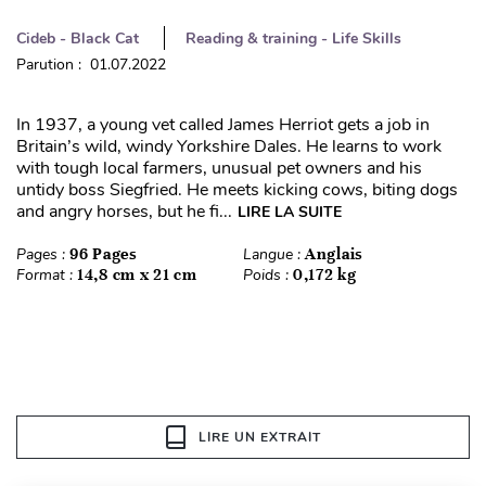
Cideb - Black Cat
Reading & training - Life Skills
Parution : 01.07.2022
In 1937, a young vet called James Herriot gets a job in
Britain’s wild, windy Yorkshire Dales. He learns to work
with tough local farmers, unusual pet owners and his
untidy boss Siegfried. He meets kicking cows, biting dogs
and angry horses, but he fi...
LIRE LA SUITE
Pages :
96 Pages
Langue :
Anglais
Format :
14,8 cm x 21 cm
Poids :
0,172 kg
LIRE UN EXTRAIT