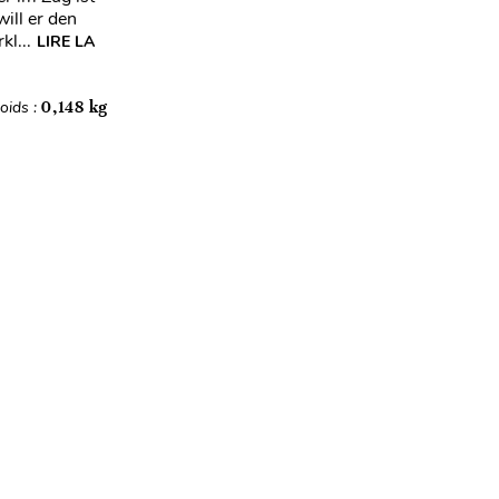
ill er den
l...
LIRE LA
oids :
0,148 kg