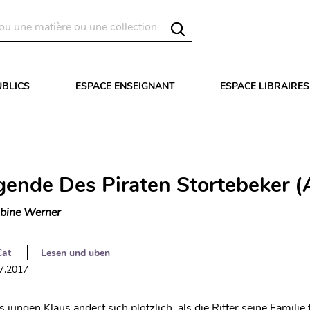
UBLICS
ESPACE ENSEIGNANT
ESPACE LIBRAIRES
gende Des Piraten Stortebeker (
bine Werner
Cat
Lesen und uben
07.2017
jungen Klaus ändert sich plötzlich, als die Ritter seine Familie t