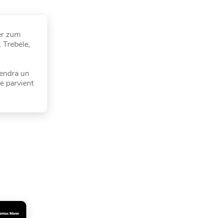
 er zum
 Trebele,
iendra un
ne parvient