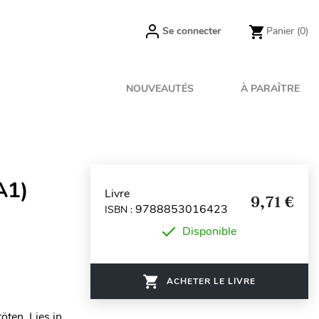
Se connecter
Panier
(0)
NOUVEAUTÉS
À PARAÎTRE
A1)
Livre
9,71 €
9788853016423
ISBN :
Disponible
ACHETER LE LIVRE
öten. Lies in