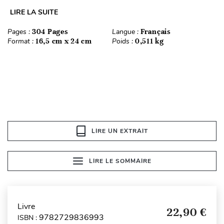
LIRE LA SUITE
Pages :
304 Pages
Langue :
Français
Format :
16,5 cm x 24 cm
Poids :
0,511 kg
LIRE UN EXTRAIT
LIRE LE SOMMAIRE
Livre
22,90 €
9782729836993
ISBN :