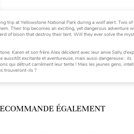
g trip at Yellowstone National Park during a wolf alert. Two of 
 them. Their trip becomes an exciting, yet dangerous adventure 
d of bison that destroy their tent. Will they ever solve the myst
one. Karen et son frère Alex décident avec leur amie Sally d’exp
e aussitôt excitante et aventureuse, mais aussi dangereuse : ils
s qui détruit carrément leur tente ! Mais les jeunes gens, intell
s trouveront-ils ?
 RECOMMANDE ÉGALEMENT