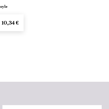
oyle
10,34 €