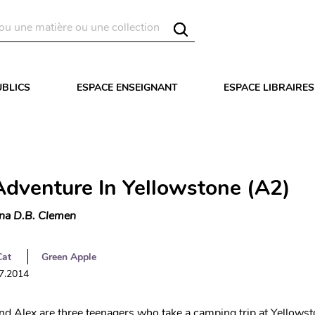
UBLICS
ESPACE ENSEIGNANT
ESPACE LIBRAIRES
Adventure In Yellowstone (A2)
na D.B. Clemen
Cat
Green Apple
07.2014
and Alex are three teenagers who take a camping trip at Yellows