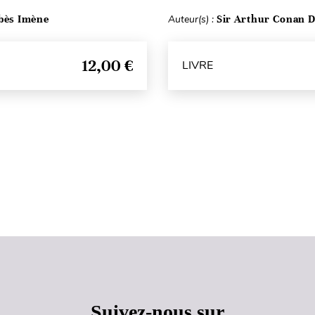
bès Imène
Auteur(s) :
Sir Arthur Conan D
12,00 €
LIVRE
Haut de page
Suivez-nous sur