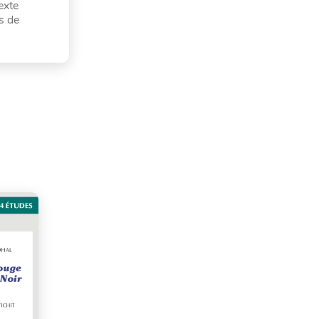
exte
s de