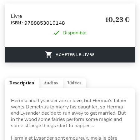
Livre
10,23 €
9788853010148
ISBN :
Disponible
ACHETER LE LIVRE
Description
Audios
Vidéos
Hermia and Lysander are in love, but Hermia’s father
wants Demetrius to marry his daughter, so Hermia
and Lysander decide to run away to get married. But
in the wood some fairies perform some magic and
some strange things start to happen…
Hermia et Lysander sont amoureux, mais le père