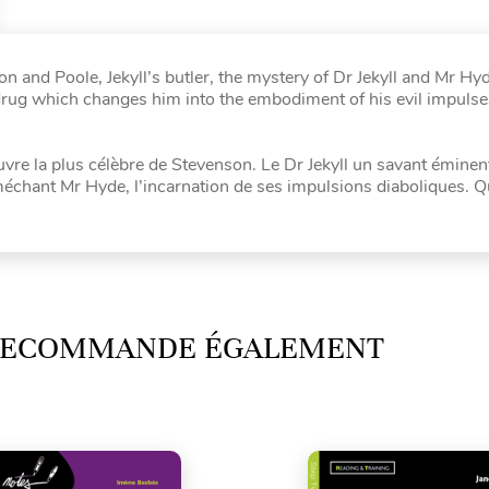
n and Poole, Jekyll’s butler, the mystery of Dr Jekyll and Mr Hyd
a drug which changes him into the embodiment of his evil impuls
œuvre la plus célèbre de Stevenson. Le Dr Jekyll un savant émine
échant Mr Hyde, l’incarnation de ses impulsions diaboliques. Q
 RECOMMANDE ÉGALEMENT