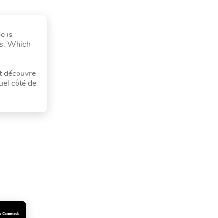
e is
es. Which
nt découvre
uel côté de