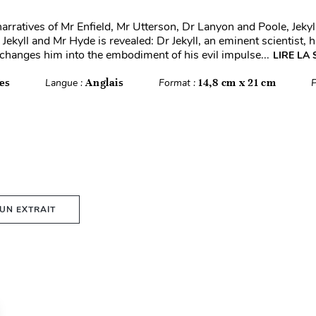
rratives of Mr Enfield, Mr Utterson, Dr Lanyon and Poole, Jekyll
Jekyll and Mr Hyde is revealed: Dr Jekyll, an eminent scientist, 
changes him into the embodiment of his evil impulse...
LIRE LA 
es
Langue :
Anglais
Format :
14,8 cm x 21 cm
P
 UN EXTRAIT