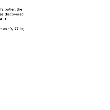
’s butler, the
has discovered
SUITE
oids :
0,177 kg