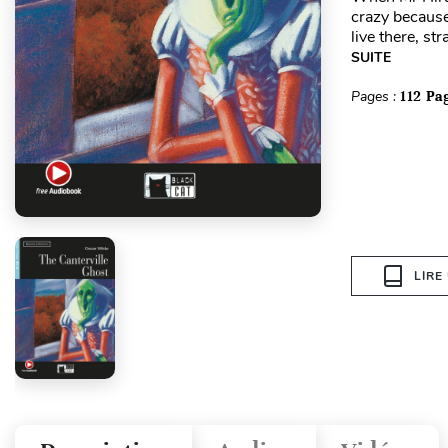
crazy because
live there, st
SUITE
Pages :
112 Pa
LIRE