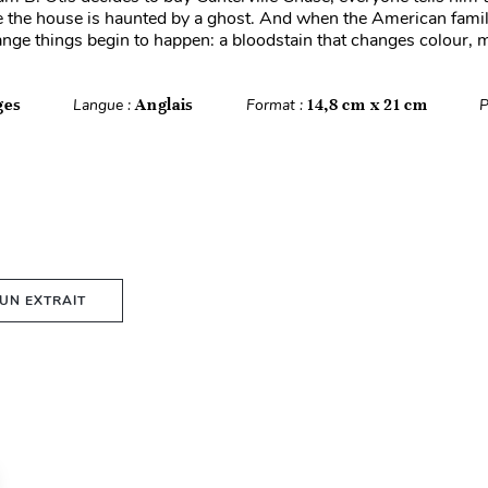
 the house is haunted by a ghost. And when the American fami
range things begin to happen: a bloodstain that changes colour, m
ges
Langue :
Anglais
Format :
14,8 cm x 21 cm
P
 UN EXTRAIT