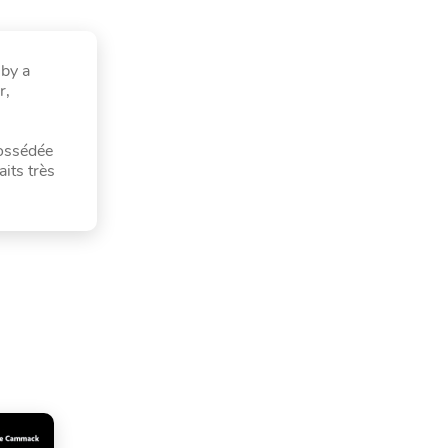
 by a
r,
possédée
its très