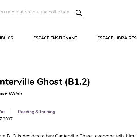
UBLICS
ESPACE ENSEIGNANT
ESPACE LIBRAIRES
nterville Ghost (B1.2)
car Wilde
Cat
Reading & training
07.2007
 B. Otis decides to buy Canterville Chase, everyone tells him t