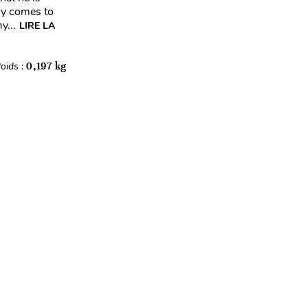
ly comes to
y...
LIRE LA
oids :
0,197 kg