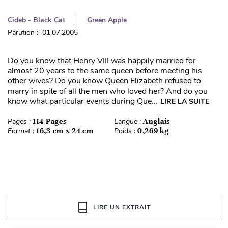
Cideb - Black Cat
Green Apple
Parution : 01.07.2005
Do you know that Henry VIII was happily married for
almost 20 years to the same queen before meeting his
other wives? Do you know Queen Elizabeth refused to
marry in spite of all the men who loved her? And do you
know what particular events during Que...
LIRE LA SUITE
Pages :
114 Pages
Langue :
Anglais
Format :
16,3 cm x 24 cm
Poids :
0,269 kg
LIRE UN EXTRAIT